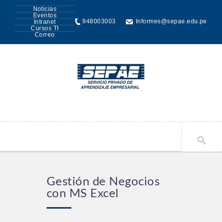
Noticias
Eventos
948003003
Informes@sepae.edu.pe
Intranet
Cursos TI
Correo
Gestión de Negocios
con MS Excel