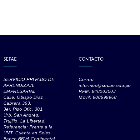
SEPAE
CONTACTO
SERVICIO PRIVADO DE
Correo:
APRENDIZAJE
informes@sepae.edu.pe
EMPRESARIAL
RPM: 948003003
Calle. Obispo Díaz
Movil: 988599968
Cabrera 363.
3er. Piso Ofic. 301.
Urb. San Andrés.
Trujillo, La Libertad.
Referencia: Frente a la
UNT. Cuenta en Soles
Banco BBVA Continental