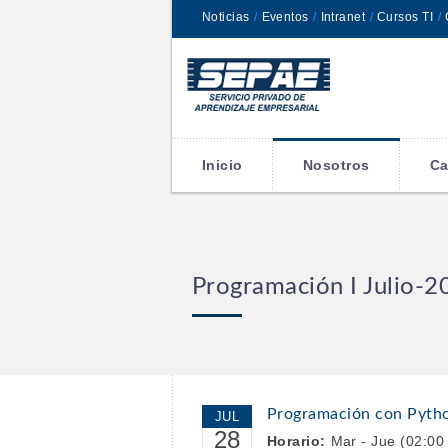
Noticias
/
Eventos
/
Intranet
/
Cursos TI
/
Inicio
Nosotros
Ca
Programación I Julio-2
Programación con Python 
JUL
28
Horario:
Mar - Jue (02:00