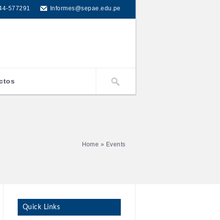
44-577291
Informes@sepae.edu.pe
ctos
Home
» Events
Quick Links